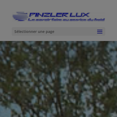
Sélectionner une page