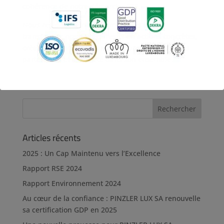
cohérence de notre démarche RSE.
Nous restons pleinement mobilisés pour
transformer nos engagements en actions concrètes,
créatrices de valeur durable pour nos clients, nos
partenaires et la société dans son ensemble.
Articles récents
2025 : Un Cap Maintenu vers l’Excellence
Rapport RSE 2024
Rapport Environnement 2024
Au cœur de la confiance : PINZLER LUX SA renouvelle
sa certification GDP en 2025