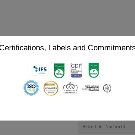
t aufnehmen mit Pinzler
Certifications, Labels and Commitment