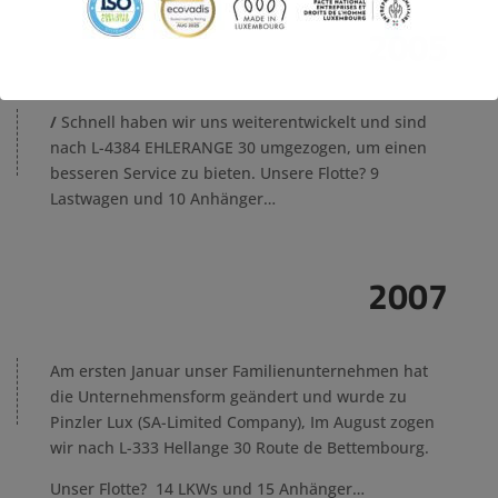
2005
/
Schnell haben wir uns weiterentwickelt und sind
nach L-4384 EHLERANGE 30 umgezogen, um einen
besseren Service zu bieten.
Unsere Flotte? 9
Lastwagen und 10 Anhänger…
2007
Am ersten Januar unser Familienunternehmen hat
die Unternehmensform geändert und wurde zu
Pinzler Lux (SA-Limited Company), Im August zogen
wir nach L-333 Hellange 30 Route de Bettembourg.
Unser Flotte? 14 LKWs und 15 Anhänger…