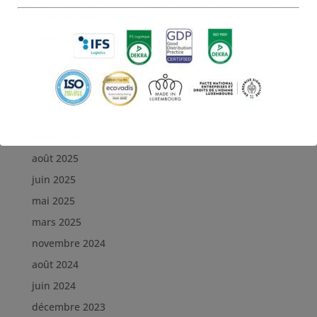
Au cœur de la confiance : PINZLER LUX SA renouvelle
sa certification GDP en 2025
Une nouvelle prouesse pour PINZLER LUX SA
Commentaires récents
Archives
octobre 2025
août 2025
juin 2025
mai 2025
mars 2025
novembre 2024
août 2024
juin 2024
décembre 2023